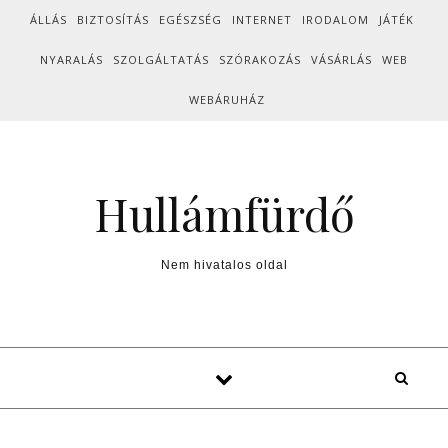
Skip to content
ÁLLÁS
BIZTOSÍTÁS
EGÉSZSÉG
INTERNET
IRODALOM
JÁTÉK
NYARALÁS
SZOLGÁLTATÁS
SZÓRAKOZÁS
VÁSÁRLÁS
WEB
WEBÁRUHÁZ
Hullámfürdő
Nem hivatalos oldal