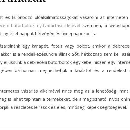
lt és különböző ülőalkalmatosságokat vásárolni az interneten
ceni bútorboltok nyitvatartási idejével
szemben, a webshopo
tilag éjjel-nappal, hétvégén és ünnepnapokon is.
sárolnánk egy kanapét, fotelt vagy polcot, amikor a debrece
akkor is a rendelkezésünkre állnak. Sőt, hétköznap sem kell azé
 eljussunk a debreceni bútorboltok egyikébe, hiszen egy intern
egében bárhonnan megnézhetjük a kínálatot és a rendelést 
ternetes vásárlás alkalmával nincs meg az a lehetőség, mint
g is lehet tapintani a termékeket, de a megbízható, nívós onli
ják a részletes leírások és éles, minőségi képek segítségével.