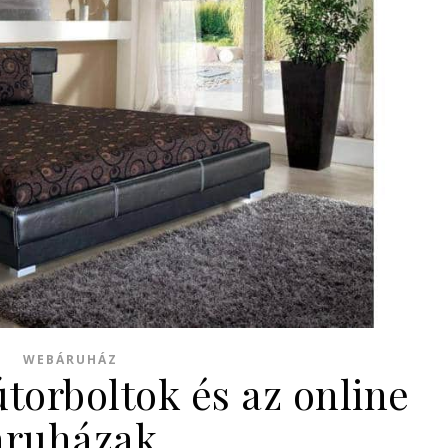
WEBÁRUHÁZ
torboltok és az online
áruházak