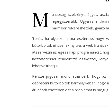
M
anapság szekrényt, ágyat, aszta
legegyszerűbb. Ugyanis a
debre
bármikor felkereshetőek, gyakorla
Tehát, ha olyankor jutna eszünkbe, hogy vá
bútorboltok nincsenek nyitva, a webáruházak 
átszervezni az egész napi programunkat, hogy
hozzáféréssel rendelkező eszközzel, lény
lebonyolíthatjuk.
Persze jogosan mondhatná bárki, hogy az in
debreceni bútorboltok bármelyikében, hogy me
áruházak esetében ezt a problémát is megugor