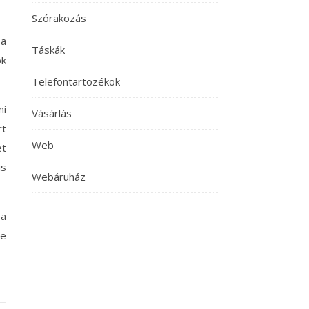
Szórakozás
 a
Táskák
k
Telefontartozékok
ni
Vásárlás
rt
Web
et
is
Webáruház
 a
ne