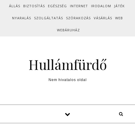
Skip to content
ÁLLÁS
BIZTOSÍTÁS
EGÉSZSÉG
INTERNET
IRODALOM
JÁTÉK
NYARALÁS
SZOLGÁLTATÁS
SZÓRAKOZÁS
VÁSÁRLÁS
WEB
WEBÁRUHÁZ
Hullámfürdő
Nem hivatalos oldal