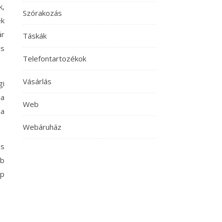
k,
Szórakozás
ek
ár
Táskák
os
Telefontartozékok
Vásárlás
gi
 a
Web
 a
Webáruház
ás
bb
op