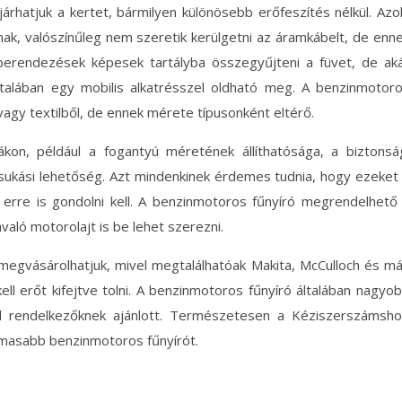
rhatjuk a kertet, bármilyen különösebb erőfeszítés nélkül. Azo
k, valószínűleg nem szeretik kerülgetni az áramkábelt, de enn
 berendezések képesek tartályba összegyűjteni a füvet, de ak
általában egy mobilis alkatrésszel oldható meg. A benzinmotor
agy textilből, de ennek mérete típusonként eltérő.
on, például a fogantyú méretének állíthatósága, a biztonsá
sukási lehetőség. Azt mindenkinek érdemes tudnia, hogy ezeket
or erre is gondolni kell. A benzinmotoros fűnyíró megrendelhető
ló motorolajt is be lehet szerezni.
megvásárolhatjuk, mivel megtalálhatóak Makita, McCulloch és m
ell erőt kifejtve tolni. A benzinmotoros fűnyíró általában nagyo
el rendelkezőknek ajánlott. Természetesen a Kéziszerszámsh
almasabb benzinmotoros fűnyírót.