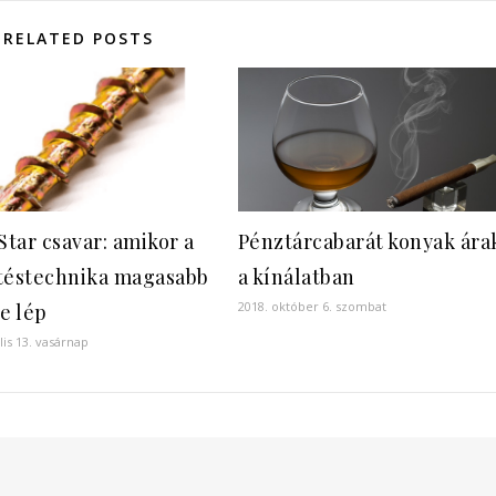
RELATED POSTS
tar csavar: amikor a
Pénztárcabarát konyak ára
téstechnika magasabb
a kínálatban
2018. október 6. szombat
re lép
lis 13. vasárnap