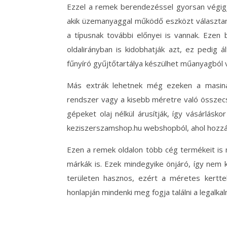
Ezzel a remek berendezéssel gyorsan végigjá
akik üzemanyaggal működő eszközt választana
a típusnak további előnyei is vannak. Ezen
oldalirányban is kidobhatják azt, ez pedig 
fűnyíró gyűjtőtartálya készülhet műanyagból v
Más extrák lehetnek még ezeken a masinák
rendszer vagy a kisebb méretre való összec
gépeket olaj nélkül árusítják, így vásárlásk
keziszerszamshop.hu webshopból, ahol hozzáva
Ezen a remek oldalon több cég termékeit is 
márkák is. Ezek mindegyike önjáró, így nem k
területen hasznos, ezért a méretes kertt
honlapján mindenki meg fogja találni a legalk