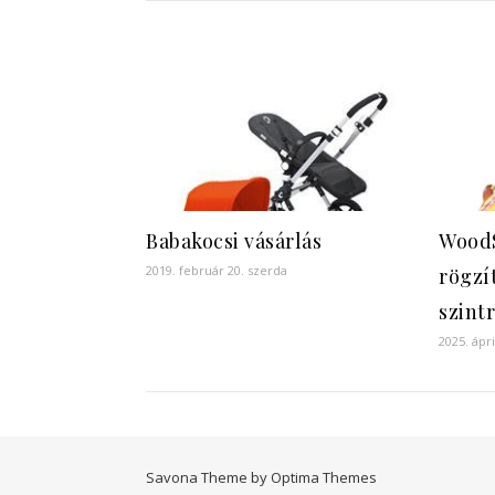
Babakocsi vásárlás
WoodS
2019. február 20. szerda
rögzí
szint
2025. ápri
Savona Theme by
Optima Themes