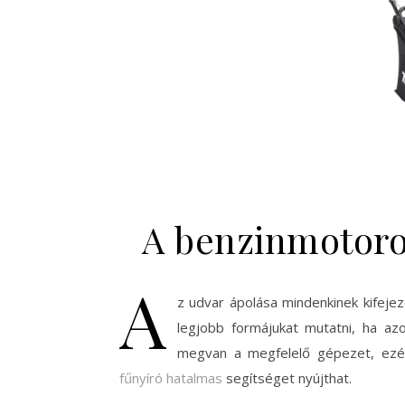
A benzinmotoro
A
z udvar ápolása mindenkinek kifejez
legjobb formájukat mutatni, ha 
megvan a megfelelő gépezet, ezé
fűnyíró hatalmas
segítséget nyújthat.