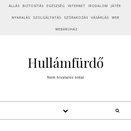
Skip to content
ÁLLÁS
BIZTOSÍTÁS
EGÉSZSÉG
INTERNET
IRODALOM
JÁTÉK
NYARALÁS
SZOLGÁLTATÁS
SZÓRAKOZÁS
VÁSÁRLÁS
WEB
WEBÁRUHÁZ
Hullámfürdő
Nem hivatalos oldal