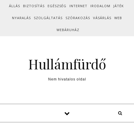
Skip to content
ÁLLÁS
BIZTOSÍTÁS
EGÉSZSÉG
INTERNET
IRODALOM
JÁTÉK
NYARALÁS
SZOLGÁLTATÁS
SZÓRAKOZÁS
VÁSÁRLÁS
WEB
WEBÁRUHÁZ
Hullámfürdő
Nem hivatalos oldal