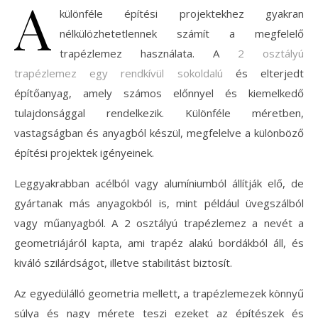
A
különféle építési projektekhez gyakran
nélkülözhetetlennek számít a megfelelő
trapézlemez használata. A
2 osztályú
trapézlemez egy rendkívül sokoldalú
és elterjedt
építőanyag, amely számos előnnyel és kiemelkedő
tulajdonsággal rendelkezik. Különféle méretben,
vastagságban és anyagból készül, megfelelve a különböző
építési projektek igényeinek.
Leggyakrabban acélból vagy alumíniumból állítják elő, de
gyártanak más anyagokból is, mint például üvegszálból
vagy műanyagból. A 2 osztályú trapézlemez a nevét a
geometriájáról kapta, ami trapéz alakú bordákból áll, és
kiváló szilárdságot, illetve stabilitást biztosít.
Az egyedülálló geometria mellett, a trapézlemezek könnyű
súlya és nagy mérete teszi ezeket az építészek és