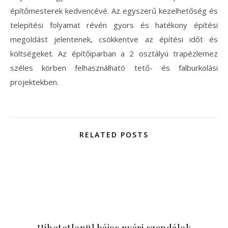
építőmesterek kedvencévé. Az egyszerű kezelhetőség és
telepítési folyamat révén gyors és hatékony építési
megoldást jelentenek, csökkentve az építési időt és
költségeket. Az építőiparban a 2 osztályú trapézlemez
széles körben felhasználható tető- és falburkolási
projektekben.
RELATED POSTS
Hihetetlenül bájos nyári szandálok