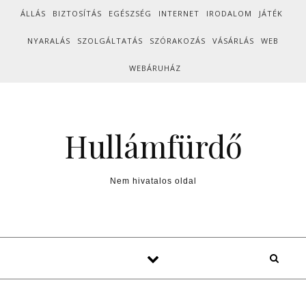
Skip to content
ÁLLÁS
BIZTOSÍTÁS
EGÉSZSÉG
INTERNET
IRODALOM
JÁTÉK
NYARALÁS
SZOLGÁLTATÁS
SZÓRAKOZÁS
VÁSÁRLÁS
WEB
WEBÁRUHÁZ
Hullámfürdő
Nem hivatalos oldal