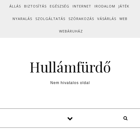
Skip to content
ÁLLÁS
BIZTOSÍTÁS
EGÉSZSÉG
INTERNET
IRODALOM
JÁTÉK
NYARALÁS
SZOLGÁLTATÁS
SZÓRAKOZÁS
VÁSÁRLÁS
WEB
WEBÁRUHÁZ
Hullámfürdő
Nem hivatalos oldal