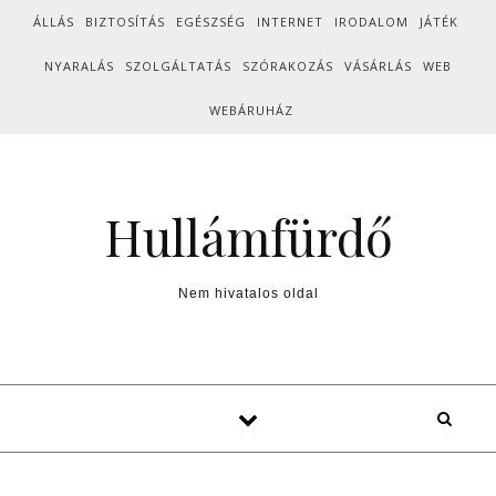
Skip to content
ÁLLÁS
BIZTOSÍTÁS
EGÉSZSÉG
INTERNET
IRODALOM
JÁTÉK
NYARALÁS
SZOLGÁLTATÁS
SZÓRAKOZÁS
VÁSÁRLÁS
WEB
WEBÁRUHÁZ
Hullámfürdő
Nem hivatalos oldal