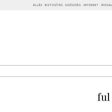
Skip to content
ÁLLÁS
BIZTOSÍTÁS
EGÉSZSÉG
INTERNET
IRODA
ful