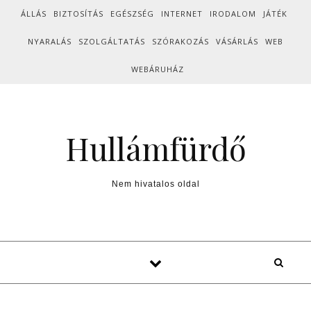
Skip to content
ÁLLÁS
BIZTOSÍTÁS
EGÉSZSÉG
INTERNET
IRODALOM
JÁTÉK
NYARALÁS
SZOLGÁLTATÁS
SZÓRAKOZÁS
VÁSÁRLÁS
WEB
WEBÁRUHÁZ
Hullámfürdő
Nem hivatalos oldal